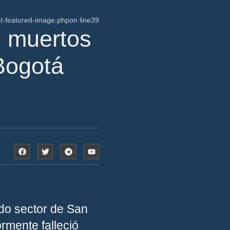
t-featured-image.php
on line
39
s muertos
 Bogotá
do sector de San
ormente falleció