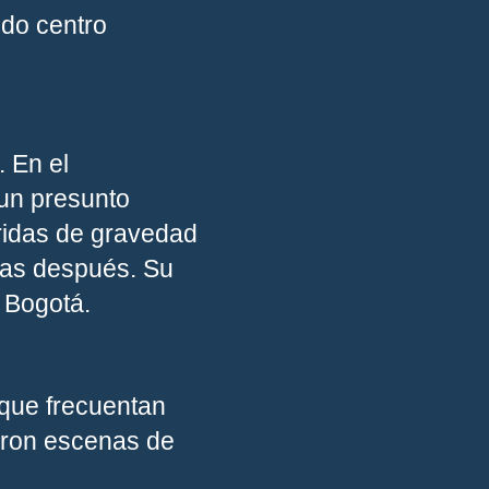
ido centro
 En el
 un presunto
eridas de gravedad
oras después. Su
e Bogotá.
 que frecuentan
aron escenas de