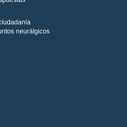
 ciudadanía
untos neurálgicos