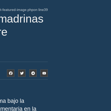
t-featured-image.php
on line
39
 madrinas
re
ma bajo la
imentaria en la