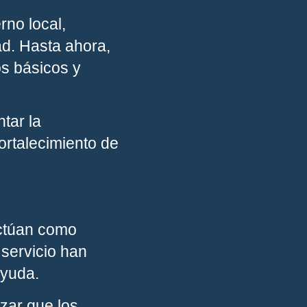
rno local,
ad. Hasta ahora,
os básicos y
tar la
fortalecimiento de
actúan como
 servicio han
ayuda.
zar que los