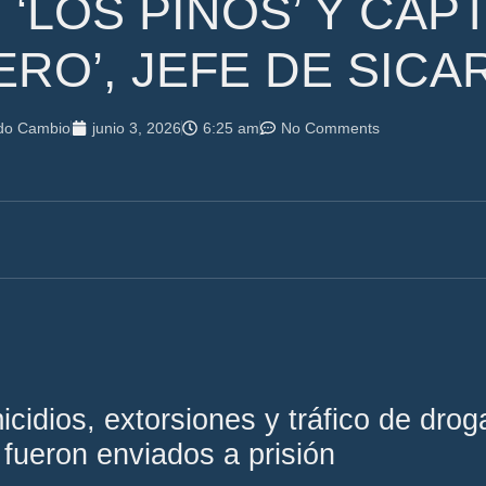
‘LOS PINOS’ Y CA
ERO’, JEFE DE SICA
ndo Cambio
junio 3, 2026
6:25 am
No Comments
micidios, extorsiones y tráfico de dro
 fueron enviados a prisión