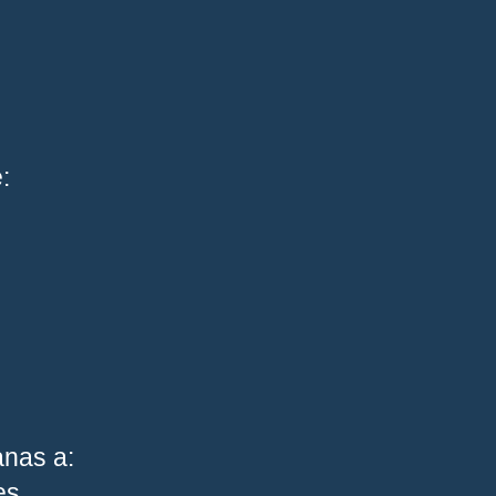
:
anas a:
es.