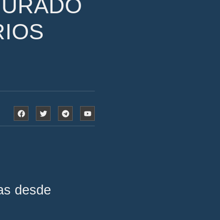
PTURADO
RIOS
gas desde