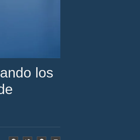
uando los
de