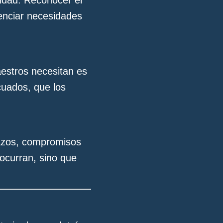
idad. Reconocer el
lenciar necesidades
aestros necesitan es
ecuados, que los
lazos, compromisos
ocurran, sino que