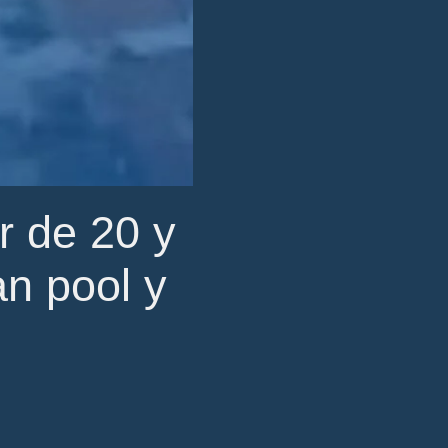
r de 20 y
an pool y