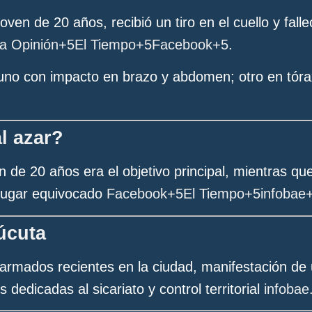
oven de 20 años, recibió un tiro en el cuello y fall
a Opinión
+5
El Tiempo
+5
Facebook
+5
.
no con impacto en brazo y abdomen; otro en tórax 
l azar?
n de 20 años era el objetivo principal, mientras q
 lugar equivocado
Facebook
+5
El Tiempo
+5
infobae
úcuta
rmados recientes en la ciudad, manifestación de 
 dedicadas al sicariato y control territorial
infobae