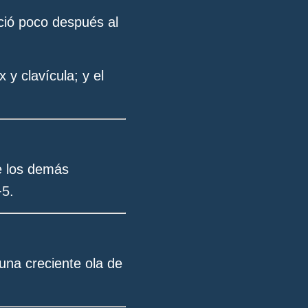
eció poco después al
y clavícula; y el
ue los demás
+5
.
una creciente ola de
.