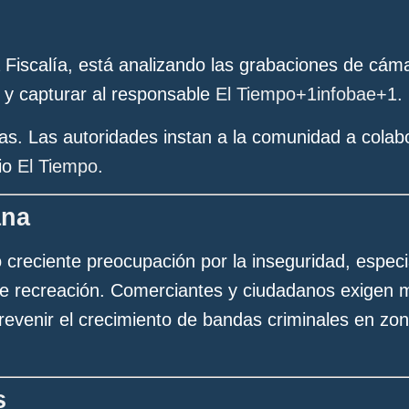
 la Fiscalía, está analizando las grabaciones de cá
r y capturar al responsable
El Tiempo
+1
infobae
+1
.
s. Las autoridades instan a la comunidad a colabo
io
El Tiempo
.
ana
o creciente preocupación por la inseguridad, espec
 de recreación. Comerciantes y ciudadanos exigen
 prevenir el crecimiento de bandas criminales en z
s