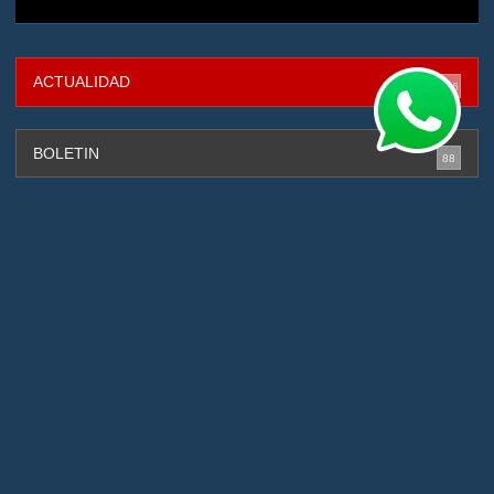
ACTUALIDAD
316
BOLETIN
88
CAPTURADOS
131
CIBERSEGURIDAD
4
DEPORTES
2
GESTIÓN DE RIESGOS
88