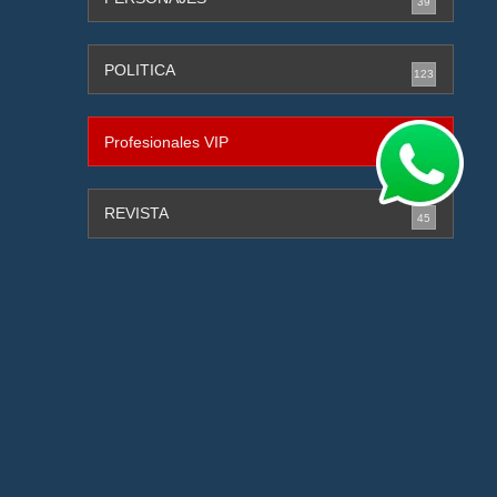
39
POLITICA
123
Profesionales VIP
0
REVISTA
45
SANTANDER
125
SEGURIDAD
14
SEGURIDAD CIUDADANA
128