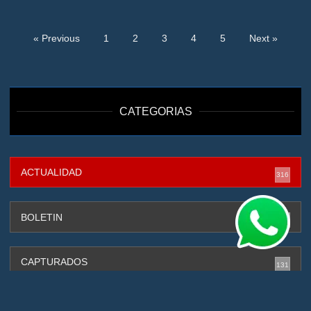
« Previous
1
2
3
4
5
Next »
CATEGORIAS
ACTUALIDAD
316
BOLETIN
88
CAPTURADOS
131
CIBERSEGURIDAD
4