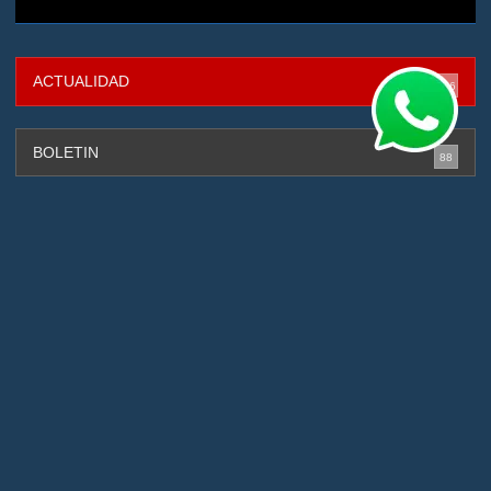
ACTUALIDAD
316
BOLETIN
88
CAPTURADOS
131
CIBERSEGURIDAD
4
DEPORTES
2
GESTIÓN DE RIESGOS
88