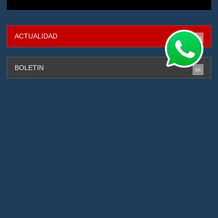
ACTUALIDAD
316
BOLETIN
88
CAPTURADOS
131
CIBERSEGURIDAD
4
DEPORTES
2
GESTIÓN DE RIESGOS
88